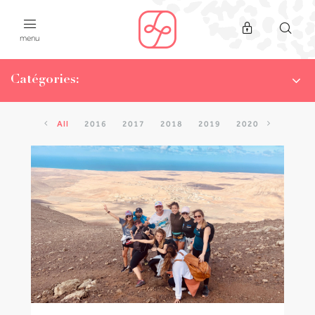
menu
Catégories:
NEWS
LA CHAMPIONNE DU MOIS
All
2016
2017
2018
2019
2020
WHAT THE F..OOD!
ON A TESTÉ
#SPORTYISTHENEWCODE
WORKOUTS
POPUP CLASS