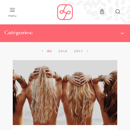
menu
Catégories:
NEWS
LA CHAMPIONNE DU MOIS
All
2016
2017
WHAT THE F..OOD!
ON A TESTÉ
#SPORTYISTHENEWCODE
WORKOUTS
POPUP CLASS