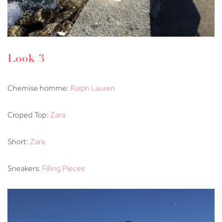
Look 3
Chemise homme:
Ralph Lauren
Croped Top:
Zara
Short:
Zara
Sneakers:
Filling Pieces