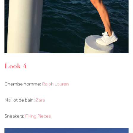
Look 4
Chemise homme:
Ralph Lauren
Maillot de bain:
Zara
Sneakers:
Filling Pieces